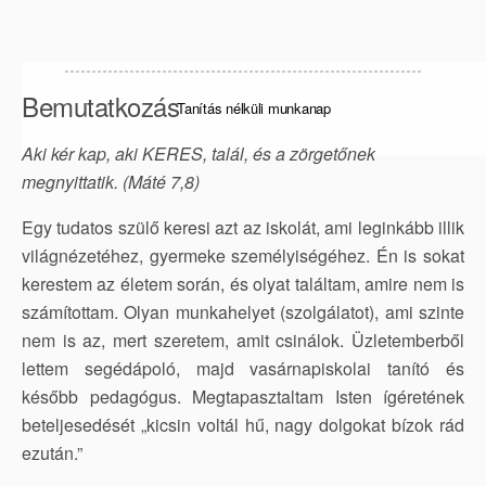
Bemutatkozás
Tanítás nélküli munkanap
Aki kér kap, aki KERES, talál, és a zörgetőnek
megnyittatik. (Máté 7,8)
Egy tudatos szülő keresi azt az iskolát, ami leginkább illik
világnézetéhez, gyermeke személyiségéhez. Én is sokat
kerestem az életem során, és olyat találtam, amire nem is
számítottam. Olyan munkahelyet (szolgálatot), ami szinte
nem is az, mert szeretem, amit csinálok. Üzletemberből
lettem segédápoló, majd vasárnapiskolai tanító és
később pedagógus. Megtapasztaltam Isten ígéretének
beteljesedését „kicsin voltál hű, nagy dolgokat bízok rád
ezután.”