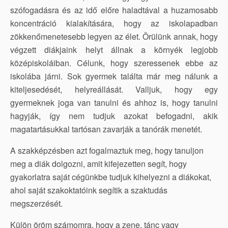
szófogadásra és az idő előre haladtával a huzamosabb
koncentráció kialakítására, hogy az iskolapadban
zökkenőmenetesebb legyen az élet. Örülünk annak, hogy
végzett diákjaink helyt állnak a környék legjobb
középiskoláiban. Célunk, hogy szeressenek ebbe az
iskolába járni. Sok gyermek találta már meg nálunk a
kiteljesedését, helyreállását. Valljuk, hogy egy
gyermeknek joga van tanulni és ahhoz is, hogy tanulni
hagyják, így nem tudjuk azokat befogadni, akik
magatartásukkal tartósan zavarják a tanórák menetét.
A szakképzésben azt fogalmaztuk meg, hogy tanuljon
meg a diák dolgozni, amit kifejezetten segít, hogy
gyakorlatra saját cégünkbe tudjuk kihelyezni a diákokat,
ahol saját szakoktatóink segítik a szaktudás
megszerzését.
Külön öröm számomra, hogy a zene, tánc vagy