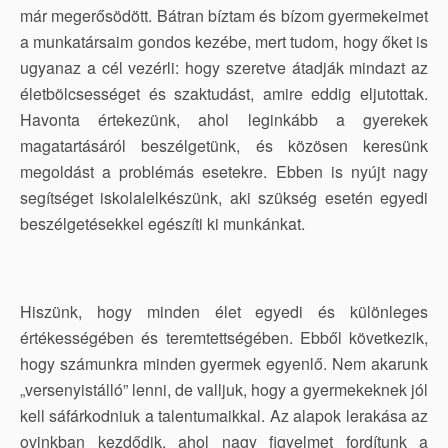
már megerősödött. Bátran bíztam és bízom gyermekeimet
a munkatársaim gondos kezébe, mert tudom, hogy őket is
ugyanaz a cél vezérli: hogy szeretve átadják mindazt az
életbölcsességet és szaktudást, amire eddig eljutottak.
Havonta értekezünk, ahol leginkább a gyerekek
magatartásáról beszélgetünk, és közösen keresünk
megoldást a problémás esetekre. Ebben is nyújt nagy
segítséget iskolalelkészünk, aki szükség esetén egyedi
beszélgetésekkel egészíti ki munkánkat.
Hiszünk, hogy minden élet egyedi és különleges
értékességében és teremtettségében. Ebből következik,
hogy számunkra minden gyermek egyenlő. Nem akarunk
„versenyistálló” lenni, de valljuk, hogy a gyermekeknek jól
kell sáfárkodniuk a talentumaikkal. Az alapok lerakása az
ovinkban kezdődik, ahol nagy figyelmet fordítunk a