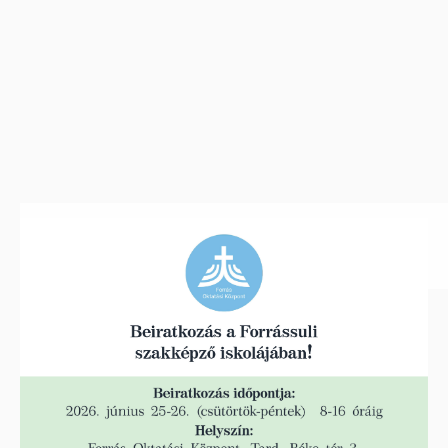
Nyári ügyeleti rend