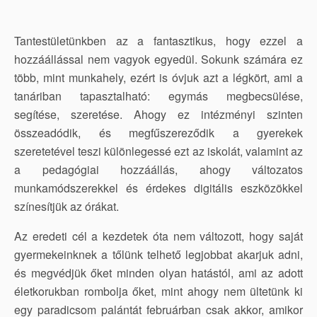
Tantestületünkben az a fantasztikus, hogy ezzel a
hozzáállással nem vagyok egyedül. Sokunk számára ez
több, mint munkahely, ezért is óvjuk azt a légkört, ami a
tanáriban tapasztalható: egymás megbecsülése,
segítése, szeretése. Ahogy ez intézményi szinten
összeadódik, és megfűszereződik a gyerekek
szeretetével teszi különlegessé ezt az iskolát, valamint az
a pedagógiai hozzáállás, ahogy változatos
munkamódszerekkel és érdekes digitális eszközökkel
színesítjük az órákat.
Az eredeti cél a kezdetek óta nem változott, hogy saját
gyermekeinknek a tőlünk telhető legjobbat akarjuk adni,
és megvédjük őket minden olyan hatástól, ami az adott
életkorukban rombolja őket, mint ahogy nem ültetünk ki
egy paradicsom palántát februárban csak akkor, amikor