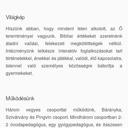
Világkép
Hiszünk abban, hogy mindent Isten alkotott, az Ő
teremtményei vagyunk. Bibliai értékeket szeretnénk
átadni vallási, felekezeti megkötöttségek nélkül.
Intézményünk lelkésze interaktív foglalkozásokat tart
történetekkel, énekkel és játékkal, valódi, élő kapcsolatra,
Istennel való személyes közösségre bátorítja a
gyermekeket.
Működésünk
Három vegyes csoporttal működünk, Bárányka,
Szivárvány és Pingvin csoport. Mindhárom csoportban 2-
2 óvodapedagógus, egy gyógypedagógus, és összesen