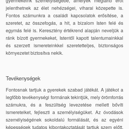
gyermekeink személyiségébe, amelyek megtartó erőt
jelenthetnek az élet nehézségei, viharai közepette is.
Fontos számunkra a családi kapcsolatok erősítése, a
szeretet, az összefogás, a hit, a bizalom Isten felé és
egymás felé is. Keresztény értékrend alapján neveljük a
ránk bízott gyermekeket, Istentől kapott talentumainkkal
és szerzett ismereteinkkel szeretetteljes, biztonságos
környezetet biztosítva nekik.
Tevékenységek
Fontosnak tartjuk a gyerekek szabad játékát. A játékot a
legfőbb tevékenységi formának tekintjük, mely örömforrás
számukra, és a feszültség levezetése mellett bővíti
ismereteiket, fejleszti a személyiségüket. Az óvodások
személyiségének sokoldalú formálását, és az egyéni
képességek tudatos kibontakoztatását tartjuk szem előtt.