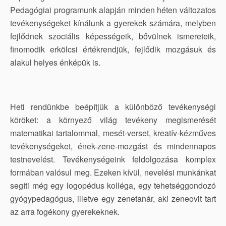
Pedagógiai programunk alapján minden héten változatos
tevékenységeket kínálunk a gyerekek számára, melyben
fejlődnek szociális képességeik, bővülnek ismereteik,
finomodik erkölcsi értékrendjük, fejlődik mozgásuk és
alakul helyes énképük is.
Heti rendünkbe beépítjük a különböző tevékenységi
köröket: a környező világ tevékeny megismerését
matematikai tartalommal, mesét-verset, kreatív-kézműves
tevékenységeket, ének-zene-mozgást és mindennapos
testnevelést. Tevékenységeink feldolgozása komplex
formában valósul meg. Ezeken kívül, nevelési munkánkat
segíti még egy logopédus kolléga, egy tehetséggondozó
gyógypedagógus, illetve egy zenetanár, aki zeneovit tart
az arra fogékony gyerekeknek.