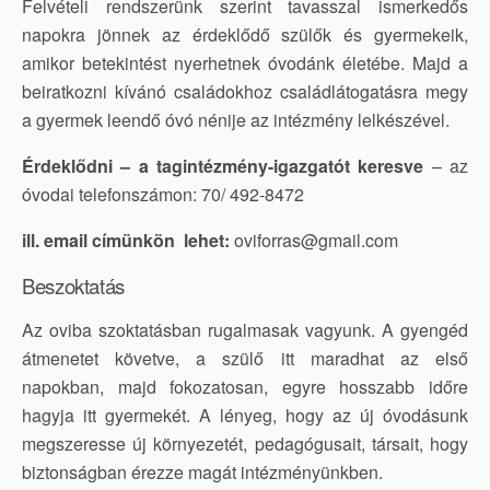
Felvételi rendszerünk szerint tavasszal ismerkedős
napokra jönnek az érdeklődő szülők és gyermekeik,
amikor betekintést nyerhetnek óvodánk életébe. Majd a
beiratkozni kívánó családokhoz családlátogatásra megy
a gyermek leendő óvó nénije az intézmény lelkészével.
Érdeklődni – a tagintézmény-igazgatót keresve
– az
óvodai telefonszámon: 70/ 492-8472
ill. email címünkön lehet:
oviforras@gmail.com
Beszoktatás
Az oviba szoktatásban rugalmasak vagyunk. A gyengéd
átmenetet követve, a szülő itt maradhat az első
napokban, majd fokozatosan, egyre hosszabb időre
hagyja itt gyermekét. A lényeg, hogy az új óvodásunk
megszeresse új környezetét, pedagógusait, társait, hogy
biztonságban érezze magát intézményünkben.