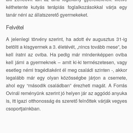
kéthetente kutyás terápiás foglalkozásokkal várja egy
tanár néni az állatszerető gyermekeket.
Felvétel
A jelenlegi törvény szerint, ha adott év augusztus 31-ig
betölti a kisgyermek a 3. életévét, „nincs tovább mese”, be
kell íratni az oviba. Ha pedig már mindenképpen oviba
kell járni a gyermeknek – amit ki-ki természetesen, vagy
esetleg némi tragédiaként él meg családi szinten -, akkor
legalább már egy olyan közösségbe járjon a csemete,
ahol egy “második családban” érezheti magát. A Forrás
Ovinál reményünk szerint jó helyen jár az aggódó anyuka
is, itt igazi otthonosság és szerető felnőttek várják vegyes
csoportjainkban.