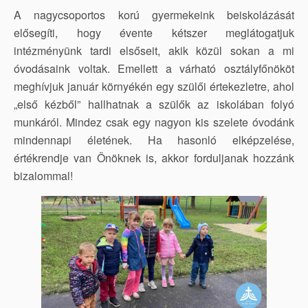
A nagycsoportos korú gyermekeink beiskolázását
elősegíti, hogy évente kétszer meglátogatjuk
intézményünk tardi elsőseit, akik közül sokan a mi
óvodásaink voltak. Emellett a várható osztályfőnököt
meghívjuk január környékén egy szülői értekezletre, ahol
„első kézből” hallhatnak a szülők az iskolában folyó
munkáról. Mindez csak egy nagyon kis szelete óvodánk
mindennapi életének. Ha hasonló elképzelése,
értékrendje van Önöknek is, akkor forduljanak hozzánk
bizalommal!