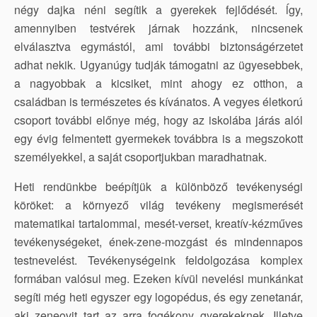
négy dajka néni segítik a gyerekek fejlődését. ĺgy,
amennyiben testvérek járnak hozzánk, nincsenek
elválasztva egymástól, ami további biztonságérzetet
adhat nekik. Ugyanúgy tudják támogatni az ügyesebbek,
a nagyobbak a kicsiket, mint ahogy ez otthon, a
családban is természetes és kívánatos. A vegyes életkorú
csoport további előnye még, hogy az iskolába járás alól
egy évig felmentett gyermekek továbbra is a megszokott
személyekkel, a saját csoportjukban maradhatnak.
Heti rendünkbe beépítjük a különböző tevékenységi
köröket: a környező világ tevékeny megismerését
matematikai tartalommal, mesét-verset, kreatív-kézműves
tevékenységeket, ének-zene-mozgást és mindennapos
testnevelést. Tevékenységeink feldolgozása komplex
formában valósul meg. Ezeken kívül nevelési munkánkat
segíti még heti egyszer egy logopédus, és egy zenetanár,
aki zeneovit tart az arra fogékony gyerekeknek. Illetve