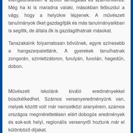
Még ha ki is maradna valaki, másokban felbuzdul a
vágy, hogy a helyükre lépjenek. A művészeti
tanulmányok őket gazdagítják és más tanulmányaikban
is segítik, de általa ők is gazdagíthatnak másokat.
Tanszakaink folyamatosan bővülnek, egyre színesebb
a hangszerpalettánk. A gyerekek tanulhatnak
zongorán, szintetizátoron, furulyán, fuvolán, hegedűn,
dobon.
Művészeti iskolánk kiváló eredményekkel
büszkélkedhet. Számos versenyeredményünk van,
melyek között volt már nemzetközi aranyérem, számos
országos megmérettetésen elért dobogós eredmények
és sok-sok helyi, regionális versenyről hoztunk már el
különböző díjakat.