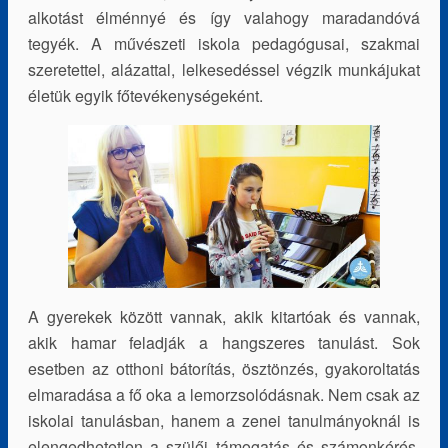
alkotást élménnyé és így valahogy maradandóvá
tegyék. A művészeti iskola pedagógusai, szakmai
szeretettel, alázattal, lelkesedéssel végzik munkájukat
életük egyik főtevékenységeként.
A gyerekek között vannak, akik kitartóak és vannak,
akik hamar feladják a hangszeres tanulást. Sok
esetben az otthoni bátorítás, ösztönzés, gyakoroltatás
elmaradása a fő oka a lemorzsolódásnak. Nem csak az
iskolai tanulásban, hanem a zenei tanulmányoknál is
elengedhetetlen a szülői támogatás és számonkérés.