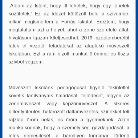
„Áldom az Istent, hogy itt lehetek, hogy egy lehetek
közületek.” Ez az idézet költözött bele a szívembe,
mikor megismertem a Forrás Iskolát. Éreztem, hogy
megtaláltam azt a helyet, ahol a zene szeretete által,
hivatásom igazán kiteljesedhet. 2019. szeptemberétől
látok el vezetői feladatokat az alapfokú művészeti
iskolában. Ezt a rám bízott munkát örömmel és tiszta
szívből végzem.
Művészeti iskolánk pedagógusai figyelő tekintettel
követik tanítványaik haladását, fejlődését, legyen az
zeneművészet vagy képzőművészet. A sikeres
billentyűleütés, határozott dallamvezetés, színekkel teli
rajzlap öröm nekik, és öröm a gyermeknek. Azon
munkálkodnak, hogy a személyiség gazdagodását, a
lélek nemesítését, a bármilyen formában történő