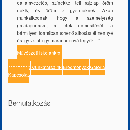
dallamvezetés, színekkel teli rajzlap öröm
nekik, és öröm a gyermeknek. Azon
munkálkodnak, hogy a személyiség
gazdagodását, a lélek nemesítését, a
bármilyen formában történő alkotást élménnyé
és így valahogy maradandóvá tegyék…”
Művészeti Iskolánkról
Tanszakok
Munkatársaink
Eredmények
Galéria
Kapcsolat
Bemutatkozás