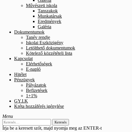
Galéria
Művészeti iskola
Tanszakok
Munkatársak
Eredmények
Galéria
Dokumentumok
Tanév rendje
Iskolai Eszközigény
Letölthető dokumentumok
Kötelező közzétételi lista
Kapcsolat
Elérhetőségek
E-napló
Hitélet
Pénzügyek
Pályázatok
Befizetések
1+1%
GY.I.K
Kréta hozzáférés igénylése
Menu
Keresés:
Írja be a keresett szót, majd nyomja meg az ENTER-t