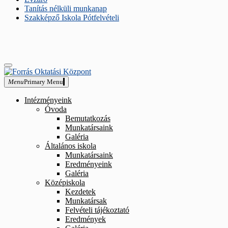
Tanítás nélküli munkanap
Szakképző Iskola Pótfelvételi
close
Skip
sidebar
to
Forrás
Menu
Primary Menu
Forrás Keresztény Óvoda, Általános Iskola, Szakközépiskola és Alap
content
Oktatási
Központ
Intézményeink
Óvoda
Bemutatkozás
Munkatársaink
Galéria
Általános iskola
Munkatársaink
Eredményeink
Galéria
Középiskola
Kezdetek
Munkatársak
Felvételi tájékoztató
Eredmények