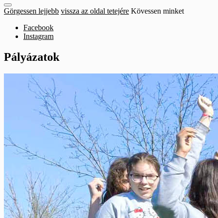
close
open
open
Görgessen lejjebb
vissza az oldal tetejére
Kövessen minket
search
search
sidebar
form
Facebook
form
Instagram
Pályázatok