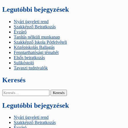
Legutóbbi bejegyzések
Nyári ügyeleti rend
Szakképző Beiratkozás
Évzáró
Tanítás nélküli munkanap
Szakképző Iskola Pótfelvételi
Középiskolás Ballagás
Fenntarthatósági témahét
Elsős beiratkozás
Sulikóstoló
Tavaszi tudnivalók
Keresés
Keresés:
Legutóbbi bejegyzések
Nyári ügyeleti rend
Szakképző Beiratkozás
Évzáró