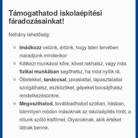
Támogathatod iskolaépítési
fáradozásainkat!
Néhány lehetőség:
Imádkozz
velünk, értünk, hogy Isten tervében
maradjunk mindenkor
Kétkezi munkával kőre, követ rakhatsz, vagy más
fizikai munkában
segíthetsz, ha mód nyílik rá.
Ötletekkel,
tanáccsal
, javaslattal, tapasztalattal
szolgálhatsz, eszközöket, gépeket bocsájthatsz
rendelkezésünkre.
Megoszthatod
, továbbadhatod szóban, írásban,
bármilyen módon másoknak az iskolaépítés hírét, a
rólunk szóló kisfilmet. Olyanoknak, akik értéket
látnak benne.