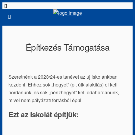
Építkezés Támogatása
Szeretnénk a 2023/24-es tanévet az új iskolánkban
kezdeni. Ehhez sok „hegyet” (pl. útkialakítás) el kell
hordanunk, és sok „pénzhegyet” kell odahordanunk,
mivel nem pályázati forrásból épül.
Ezt az iskolát építjük: