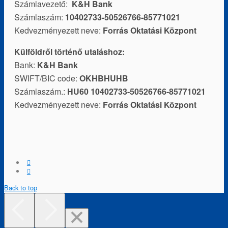
Számlavezető:
K&H Bank
Számlaszám:
10402733-50526766-85771021
Kedvezményezett neve:
Forrás Oktatási Központ
Külföldről történő utaláshoz:
Bank:
K&H Bank
SWIFT/BIC code:
OKHBHUHB
Számlaszám.:
HU60 10402733-50526766-85771021
Kedvezményezett neve:
Forrás Oktatási Központ
Back to top