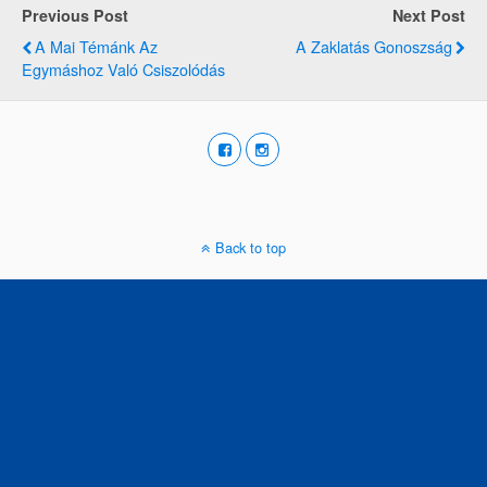
Previous Post
Next Post
A Mai Témánk Az
A Zaklatás Gonoszság
Egymáshoz Való Csiszolódás
Back to top