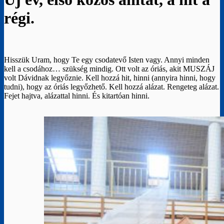
régi.
Hisszük Uram, hogy Te egy csodatevő Isten vagy. Annyi minden
kell a csodához… szükség mindig. Ott volt az óriás, akit MUSZÁJ
volt Dávidnak legyőznie. Kell hozzá hit, hinni (annyira hinni, hogy
tudni), hogy az óriás legyőzhető. Kell hozzá alázat. Rengeteg alázat.
Fejet hajtva, alázattal hinni. És kitartóan hinni.