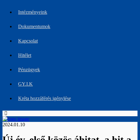
Intézményeink
Dokumentumok
Kapcsolat
Hitélet
Pénzügyek
GY.I.K
Kréta hozzáférés igénylése
2024.01.10
Új év, első közös áhitat, a hit a